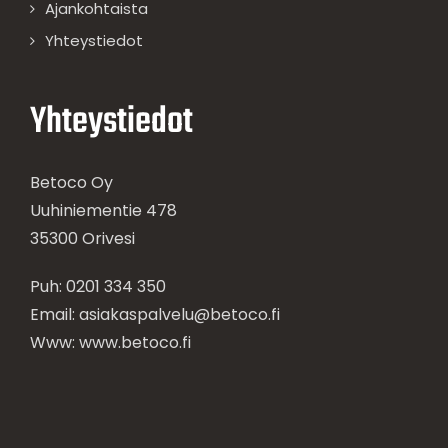
Ajankohtaista
Yhteystiedot
Yhteystiedot
Betoco Oy
Uuhiniementie 478
35300 Orivesi
Puh: 0201 334 350
Email: asiakaspalvelu@betoco.fi
Www:
www.betoco.fi