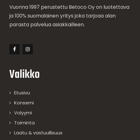
Vuonna 1997 perustettu Betoco Oy on luotettava
ja 100% suomalainen yritys joka tarjoaa alan
parasta palvelua asiakkailleen.
Valikko
Etusivu
Konserni
Volyymi
Toiminta
Laatu & vastuullisuus