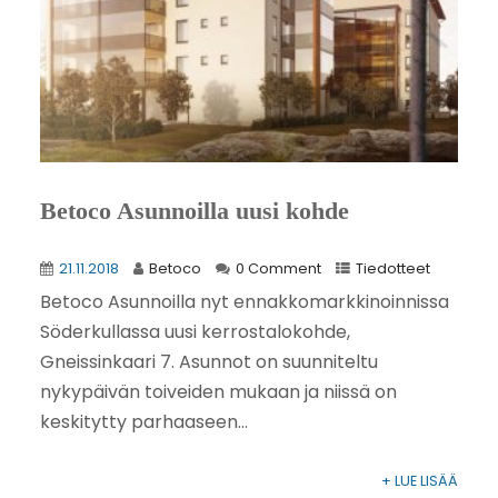
Betoco Asunnoilla uusi kohde
21.11.2018
Betoco
0 Comment
Tiedotteet
Betoco Asunnoilla nyt ennakkomarkkinoinnissa
Söderkullassa uusi kerrostalokohde,
Gneissinkaari 7. Asunnot on suunniteltu
nykypäivän toiveiden mukaan ja niissä on
keskitytty parhaaseen...
+ LUE LISÄÄ