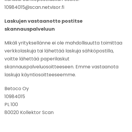
10984015@scan.netvisor.fi
Laskujen vastaanotto postitse
skannauspalveluun
Mikäli yrityksellänne ei ole mahdollisuutta toimittaa
verkkolaskuja tai lähettää laskuja sähköpostilla,
voitte lähettää paperilaskut
skannauspalveluosoitteeseen. Emme vastaanota
laskuja käyntiosoitteeseemme.
Betoco Oy
10984015
PL 100
80020 Kollektor Scan