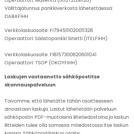
Operaattori: Maventa (003721291126)
Välittäjätunnus pankkiverkosta lähetettäessä:
DABAFIHH
Verkkolaskuosoite: FI7945111020011328
Operaattori: Säästöpankki Sinetti (ITELFIHH)
Verkkolaskuosoite: FI8157300820601041
Operaattori: TSOP (OKOYFIHH)
Laskujen vastaanotto sähköpostitse
skannauspalveluun
Toivomme, että lähetätte tähän osoitteeseen
ainoastaan laskuja. Laskut lähetetään palveluun
sähköpostin PDF-muotoisina liitetiedostoina ja laskun
liitteiden tulee olla samassa mtiedostossa itse laskun
kanssa. Sähköpostilaskun osoite: