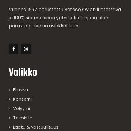
Vuonna 1997 perustettu Betoco Oy on luotettava
ja 100% suomalainen yritys joka tarjoaa alan
parasta palvelua asiakkailleen.
Valikko
Etusivu
Konserni
Volyymi
Toiminta
Laatu & vastuullisuus