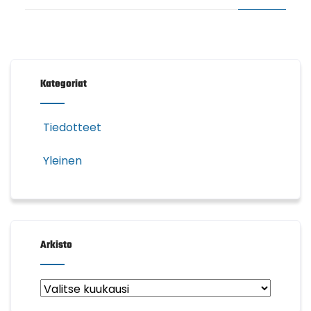
Kategoriat
Tiedotteet
Yleinen
Arkisto
Arkisto