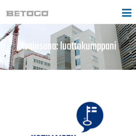
Avainsana:
luottokumppani